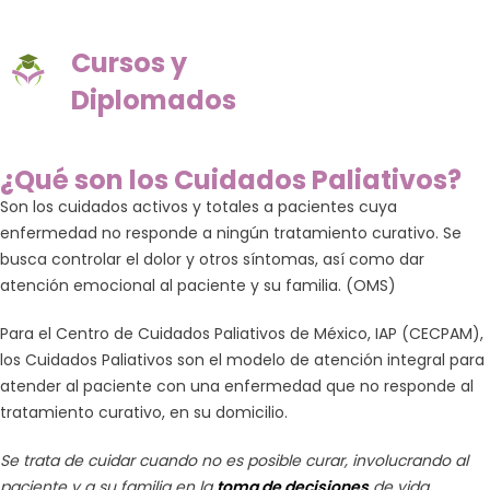
3
Cursos y
2
Diplomados
1
0
¿Qué son los Cuidados Paliativos?
9
Son los cuidados activos y totales a pacientes cuya
enfermedad no responde a ningún tratamiento curativo. Se
los
busca controlar el dolor y otros síntomas, así como dar
atención emocional al paciente y su familia. (OMS)
Para el Centro de Cuidados Paliativos de México, IAP (CECPAM),
iaria
los Cuidados Paliativos son el modelo de atención integral para
atender al paciente con una enfermedad que no responde al
lógico
tratamiento curativo,
en su domicilio
.
ro Emocional
Se trata de cuidar cuando no es posible curar, involucrando al
paciente y a su familia en la
toma de decisiones
de vida