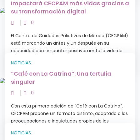
0
Con gran orgullo, el Centro de Cuidados Paliativos de
México (CECPAM) celebra la graduación de 27
cuidadores geriátricos que conforman la tercera
generación del Curso de Profesionalización del
Cuidador Geriátrico....
ENTÉRATE
Impactará CECPAM más vidas gracias a
su transformación digital
0
El Centro de Cuidados Paliativos de México (CECPAM)
está marcando un antes y un después en su
capacidad para impactar positivamente la vida de
más mexicanos, gracias al respaldo estratégico...
NOTICIAS
“Café con La Catrina”: Una tertulia
singular