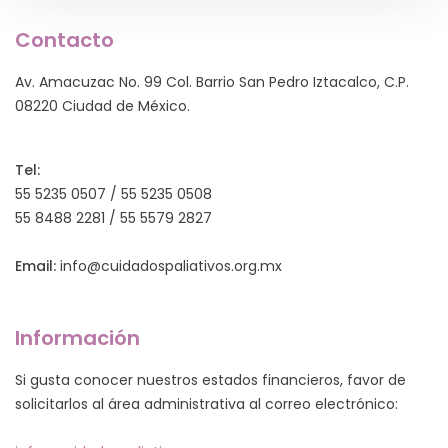
0
Documentación y Estudios de Mujeres, A.C. lanz. en
junio de 2020 la convocatoria para participar en el
Premio DEMAC extraordinario para tiempos
extraordinarios: “Desde las trincheras: heroínas
mexicanas en la...
Contacto
Av. Amacuzac No. 99 Col. Barrio San Pedro Iztacalco, C.P.
08220 Ciudad de México.
Tel:
55 5235 0507 / 55 5235 0508
55 8488 2281 / 55 5579 2827