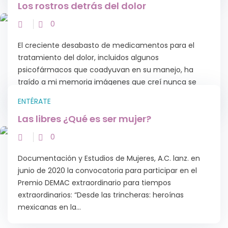
0
Con esta primera edición de “Café con La Catrina”,
CECPAM propone un formato distinto, adaptado a las
preocupaciones e inquietudes propias de los
mexicanos en referencia a todo lo relacionado...
NOTICIAS
Los rostros detrás del dolor
0
El creciente desabasto de medicamentos para el
tratamiento del dolor, incluidos algunos
psicofármacos que coadyuvan en su manejo, ha
traído a mi memoria imágenes que creí nunca se
repetirían en...
ENTÉRATE
Las libres ¿Qué es ser mujer?