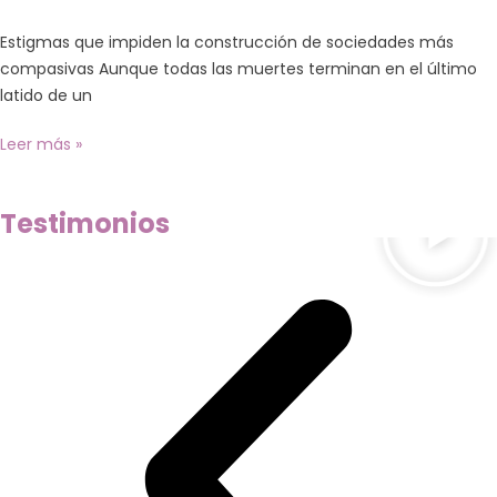
Estigmas que impiden la construcción de sociedades más
compasivas Aunque todas las muertes terminan en el último
latido de un
Leer más »
Orgullosamente CECPAM
es integrante del Grupo de investigación de Cuidados
Paliativos perteneciente al Seminario de Estudios sobre la
Globalidad de la UNAM
Ver más
Testimonios