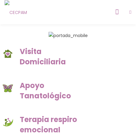
Visita
Domiciliaria
ia
Apoyo
AM
Tanatológico
a
5
Terapia respiro
4
emocional