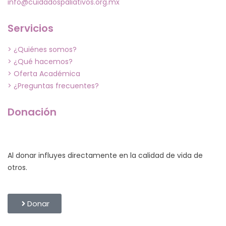
Email:
info@cuidadospaliativos.org.mx
Información
Si gusta conocer nuestros estados financieros, favor de
solicitarlos al área administrativa al correo electrónico:
info@cuidadospaliativos.org.mx
Servicios
> ¿Quiénes somos?
> ¿Qué hacemos?
> Oferta Académica
> ¿Preguntas frecuentes?
Donación