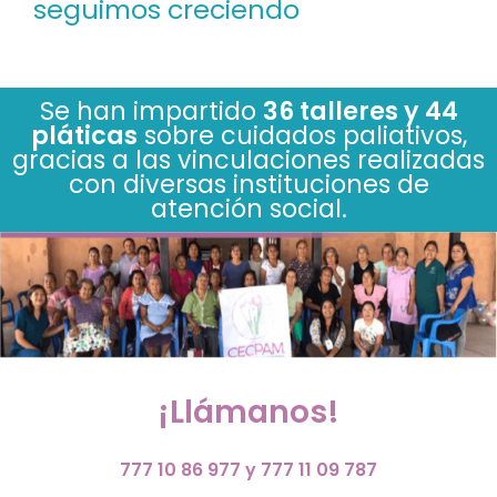
seguimos creciendo
Se han impartido
36 talleres y 44
pláticas
sobre cuidados paliativos,
gracias a las vinculaciones realizadas
con diversas instituciones de
atención social.
¡Llámanos!
777 10 86 977 y 777 11 09 787