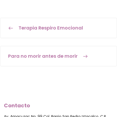
Terapia Respiro Emocional
Para no morir antes de morir
Contacto
Av. Amacuzac No. 99 Col. Barrio San Pedro Iztacalco, C.P.