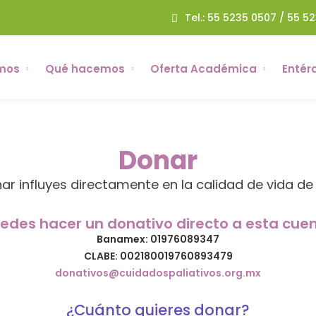
Tel.: 55 5235 0507 / 55 5
mos
Qué hacemos
Oferta Académica
Entér
Donar
nar influyes directamente en la calidad de vida de 
edes hacer un donativo directo a esta cue
Banamex: 01976089347
CLABE: 002180019760893479
donativos@cuidadospaliativos.org.mx
¿Cuánto quieres donar?