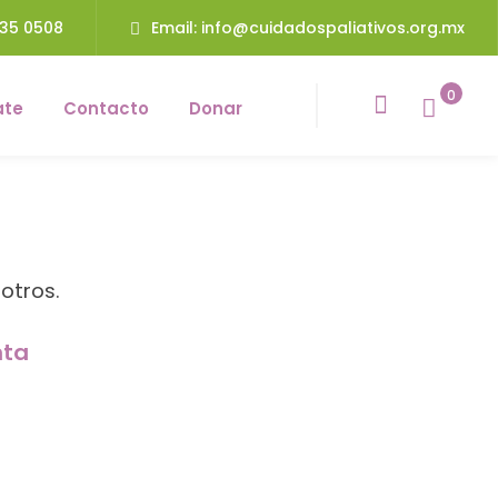
235 0508
Email: info@cuidadospaliativos.org.mx
0
ate
Contacto
Donar
otros.
nta