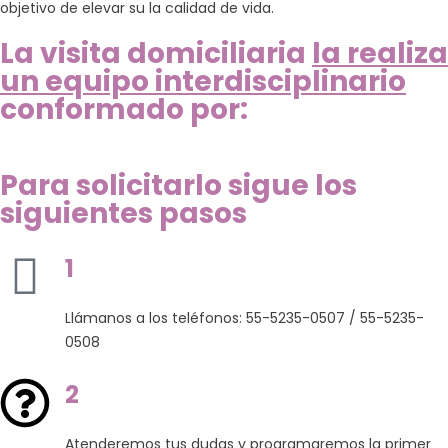
3
objetivo de elevar su la calidad de vida.
La visita domiciliaria
la realiza
2
un equipo interdisciplinario
1
conformado por:
0
Para solicitarlo sigue los
9
siguientes pasos
los
1
iaria
Llámanos a los teléfonos: 55-5235-0507 / 55-5235-
0508
lógico
2
ro Emocional
Atenderemos tus dudas y programaremos la primer