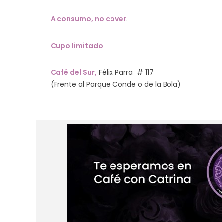
A consumo, no cover
.
Cupo limitado
Café del Sur,
Félix Parra # 117
(Frente al Parque Conde o de la Bola)