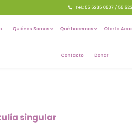
Tel.: 55 5235 0507 / 55 52
o
Quiénes Somos
Qué hacemos
Oferta Aca
Contacto
Donar
tulia singular