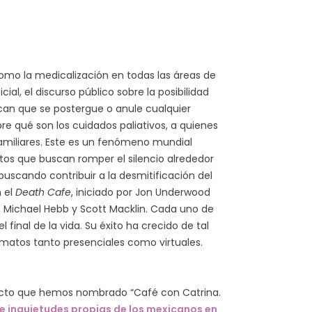
 como la medicalización en todas las áreas de
al, el discurso público sobre la posibilidad
ocan que se postergue o anule cualquier
e qué son los cuidados paliativos, a quienes
 familiares. Este es un fenómeno mundial
tos que buscan romper el silencio alrededor
buscando contribuir a la desmitificación del
n el
Death Cafe
, iniciado por Jon Underwood
n, Michael Hebb y Scott Macklin. Cada uno de
final de la vida. Su éxito ha crecido de tal
matos tanto presenciales como virtuales.
oyecto que hemos nombrado “Café con Catrina.
 inquietudes propias de los mexicanos en