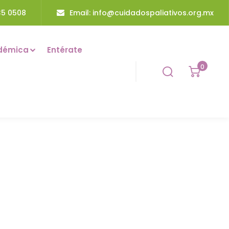
35 0508
Email: info@cuidadospaliativos.org.mx
démica
Entérate
0