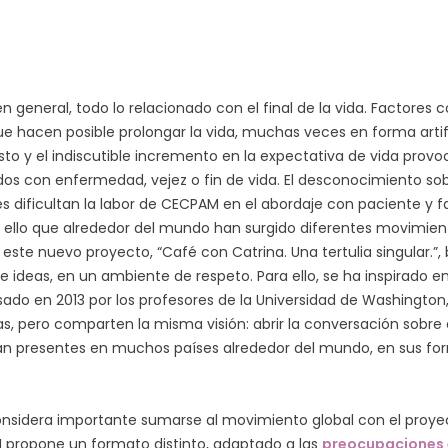
en general, todo lo relacionado con el final de la vida. Factores
 hacen posible prolongar la vida, muchas veces en forma artifici
sto y el indiscutible incremento en la expectativa de vida prov
os con enfermedad, vejez o fin de vida. El desconocimiento sobr
jes dificultan la labor de CECPAM en el abordaje con paciente y
or ello que alrededor del mundo han surgido diferentes movimien
ste nuevo proyecto, “Café con Catrina. Una tertulia singular.”, 
e ideas, en un ambiente de respeto. Para ello, se ha inspirado e
sado en 2013 por los profesores de la Universidad de Washingto
, pero comparten la misma visión: abrir la conversación sobre el 
an presentes en muchos países alrededor del mundo, en sus for
 considera importante sumarse al movimiento global con el pr
M propone un formato distinto, adaptado a las
preocupaciones e